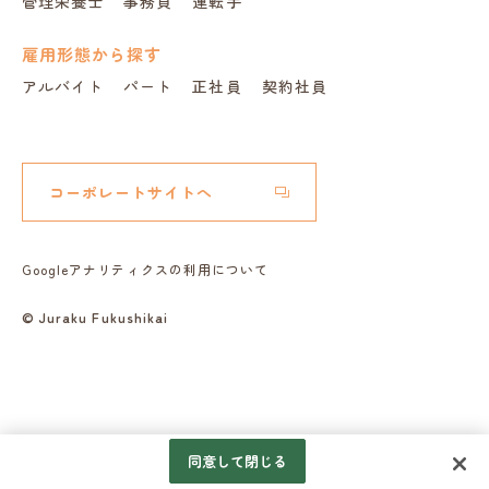
管理栄養士
事務員
運転手
雇用形態から探す
アルバイト
パート
正社員
契約社員
コーポレートサイトへ
Googleアナリティクスの利用について
© Juraku Fukushikai
同意して閉じる
06-6337-8400
応募する
※お気軽にお問い合わせ下さい