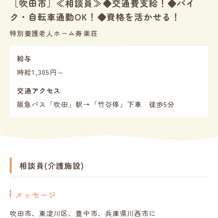
［吹田市］≪相談員≫◆交通費支給！◆バイ
イ
ク・自転車通勤OK！◆資格を活かせる！
ト
特別養護老人ホーム寿楽荘
給与
時給1,305円～
交通アクセス
阪急バス「吹田」駅→「竹谷停」下車 徒歩5分
相談員(介護施設)
メッセージ
吹田市、東淀川区、豊中市、兵庫県川西市に