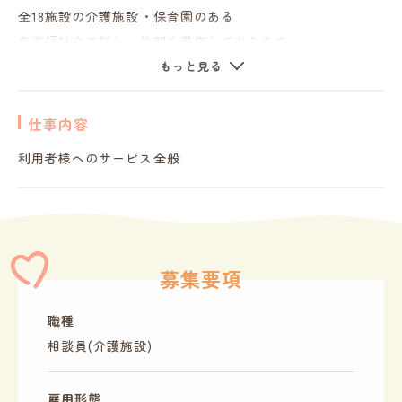
全18施設の介護施設・保育園のある
寿楽福祉会で新しい仲間を募集しております。
もっと見る
活躍するスタッフの年齢は幅広く、
20代、30代、40代、50代、60代、70代と
仕事内容
シニア層までが元気に働かれています！
利用者様へのサービス全般
社員やスタッフ同士の交流も大切にしております。
今回の募集は「相談員」です。
ベテランのスタッフから若手メンバーまで活躍中！
募集要項
職種
相談員(介護施設)
雇用形態