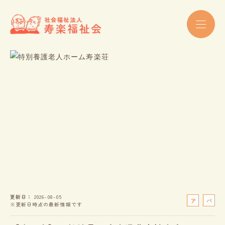
更新日
2026-08-05
ア
パ
※更新日時点の最新情報です
ル
ー
バ
ト