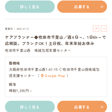
詳しく見る
応募する
ア
パ
更新日
2026-07-27
ル
ー
ケアプランナー◆吹田市千里山／週4日～、1日6h～で
バ
ト
応相談。ブランクOK！土日祝、年末年始お休み
イ
吹田市千里山西 地域包括支援センター
ト
勤務地
大阪府吹田市千里山西1-41-15 ◇吹田市千里山西地域包
括支援センター （
Google Map
）
給与
時給1,305円～
詳しく見る
応募する