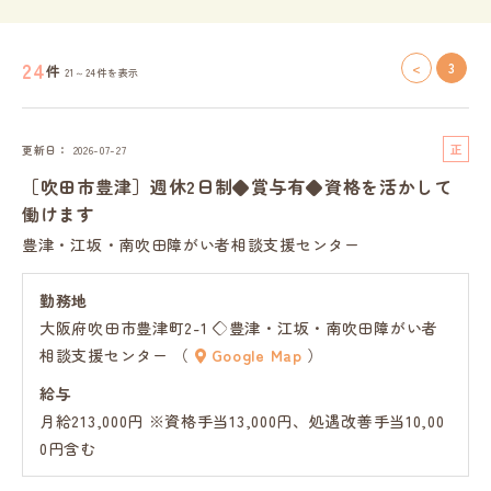
24
<
3
件
21～24件を表示
正
更新日
2026-07-27
社
［吹田市豊津］週休2日制◆賞与有◆資格を活かして
員
働けます
豊津・江坂・南吹田障がい者相談支援センター
勤務地
大阪府吹田市豊津町2-1 ◇豊津・江坂・南吹田障がい者
相談支援センター （
Google Map
）
給与
月給213,000円 ※資格手当13,000円、処遇改善手当10,00
0円含む