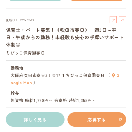
ア
パ
更新日
2026-07-27
ル
ー
保育士・パート募集！《吹田市春日》｜週3日～平
バ
ト
日・午後からの勤務！未経験も安心の手厚いサポート
イ
体制◎
ト
ちびっこ保育園春日
勤務地
大阪府吹田市春日3丁目17-1 ちびっこ保育園春日 （
G
oogle Map
）
給与
無資格 時給1,220円～ 有資格 時給1,355円～
詳しく見る
応募する