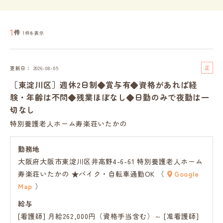
1
件
1件を表示
正
更新日
2026-08-05
社
［東淀川区］週休2日制◆賞与有◆資格があれば経
員
験・年齢は不問◆残業ほぼなし◆日勤のみで夜勤は一
切なし
特別養護老人ホーム寿楽荘いたかの
勤務地
大阪府大阪市東淀川区井高野4-6-61 特別養護老人ホーム
寿楽荘いたかの ★バイク・自転車通勤OK （
Google
Map
）
給与
[看護師] 月給262,000円（資格手当含む）～ [准看護師]