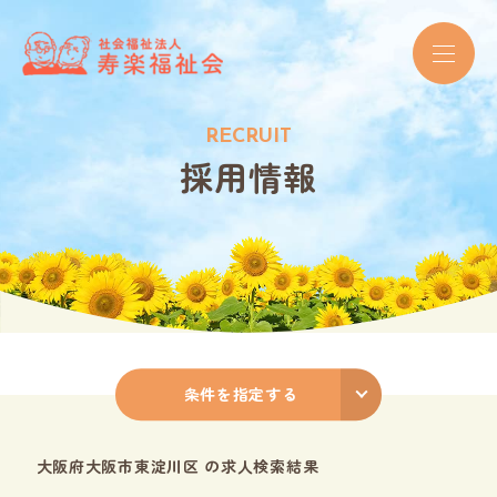
R
E
C
R
U
I
T
採
用
情
報
条件を指定する
大阪府大阪市東淀川区 の求人検索結果